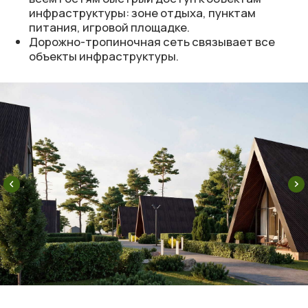
Свидетельство на товарный знак № 883249, выдано
Роспатентом на товарный знак, зарегистрировано в
Государственном реестре товарных знаков.
О нас
Проекты
Услуги
База знаний
Как добраться
ООО «Вэлкэмп»
г. Москва, Дубининская, 71
Политика конфиденциальности
© 2026 ООО «Вэлкэмп»