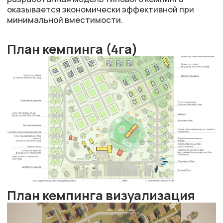
План кемпинга визуализация
Ключевые решения
Различные варианты размещения:
некапитальные гостевые домики, зоны
для автодомов и палаток.
Универсальные барнхаусы, в которых можно
разместить коммерческие объекты: кафе,
мастерскую и пр.
Кольцевая структура кемпинга обеспечивает
всем гостям быстрый доступ к объектам
инфраструктуры: зоне отдыха, пунктам
питания, игровой площадке.
Дорожно-тропиночная сеть связывает все
объекты инфраструктуры.